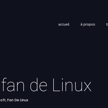
accueil
à propos
 fan de Linux
oft, Fan De Linux