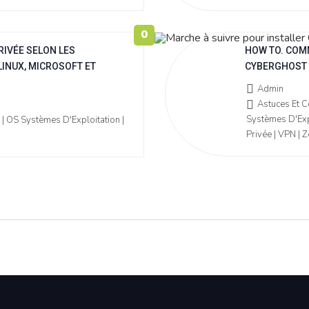
0
RIVÉE SELON LES
HOW TO. COMM
LINUX, MICROSOFT ET
CYBERGHOST 
Admin
Astuces Et Co
Systèmes D'Expl
 | OS Systèmes D'Exploitation |
Privée | VPN | 