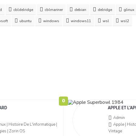
d
cbldelridge
cblmariner
debian
delridge
glinux
osoft
ubuntu
windows
windows11
wsl
wsl2
0
ARD
APPLE ET L’
Admin
x | Histoire De L'informatique |
Apple | Histo
ies | Zorin OS
Vintage