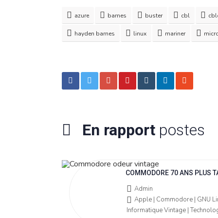
azure
barnes
buster
cbl
cbl
hayden barnes
linux
mariner
micr
En rapport
postes
COMMODORE 70 ANS PLUS T
Admin
Apple | Commodore | GNU Linu
Informatique Vintage | Technolog