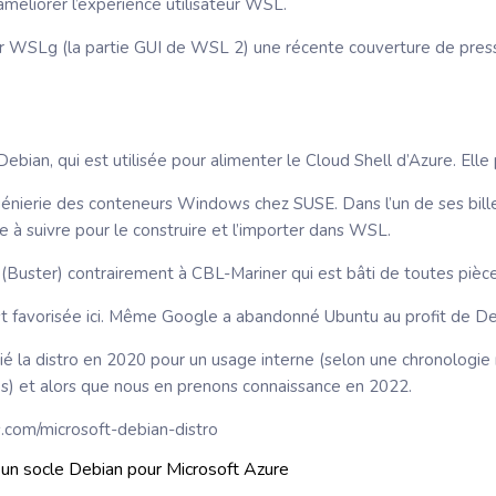
éliorer l’expérience utilisateur WSL.
er WSLg (la partie GUI de WSL 2) une récente couverture de press
Debian, qui est utilisée pour alimenter le Cloud Shell d’Azure. Ell
énierie des conteneurs Windows chez SUSE. Dans l’un de ses billet
e à suivre pour le construire et l’importer dans WSL.
Buster) contrairement à CBL-Mariner qui est bâti de toutes pièce
st favorisée ici. Même Google a abandonné Ubuntu au profit de Deb
lié la distro en 2020 pour un usage interne (selon une chronologie 
bres) et alors que nous en prenons connaissance en 2022.
ss.com/microsoft-debian-distro