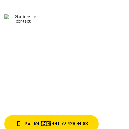
Nous aimerions avoir de vos
nouvelles
Par tél. 🇨🇭 +41 77 428 84 83