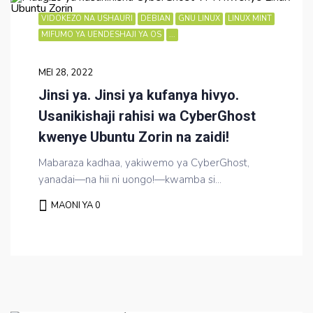
VIDOKEZO NA USHAURI
DEBIAN
GNU LINUX
LINUX MINT
MIFUMO YA UENDESHAJI YA OS
...
MEI 28, 2022
Jinsi ya. Jinsi ya kufanya hivyo.
Usanikishaji rahisi wa CyberGhost
kwenye Ubuntu Zorin na zaidi!
Mabaraza kadhaa, yakiwemo ya CyberGhost,
yanadai—na hii ni uongo!—kwamba si...
MAONI YA 0