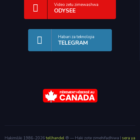
Video zetu zimewashwa
ODYSEE
Habari za teknolojia
TELEGRAM
Español de República Dominicana
English
Français
Hakimiliki 1986-2026
tellhandel
® — Haki zote zimehifadhiwa |
sera ya