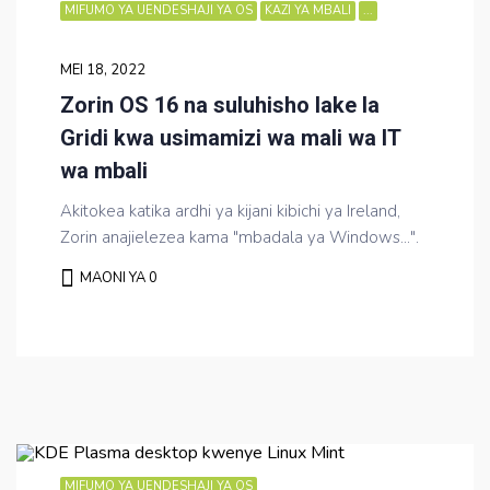
MIFUMO YA UENDESHAJI YA OS
KAZI YA MBALI
...
MEI 18, 2022
Zorin OS 16 na suluhisho lake la
Gridi kwa usimamizi wa mali wa IT
wa mbali
Akitokea katika ardhi ya kijani kibichi ya Ireland,
Zorin anajielezea kama "mbadala ya Windows...".
MAONI YA 0
MIFUMO YA UENDESHAJI YA OS