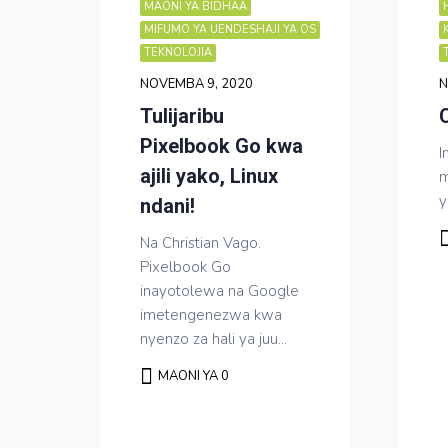
MAONI YA BIDHAA
MIFUMO YA UENDESHAJI YA OS
TEKNOLOJIA
NOVEMBA 9, 2020
N
Tulijaribu
Pixelbook Go kwa
I
ajili yako, Linux
m
y
ndani!
Na Christian Vago.
Pixelbook Go
inayotolewa na Google
imetengenezwa kwa
nyenzo za hali ya juu...
MAONI YA 0