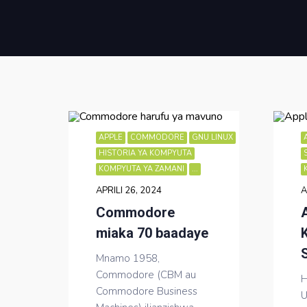
APPLE
COMMODORE
GNU LINUX
HISTORIA YA KOMPYUTA
KOMPYUTA YA ZAMANI
...
APRILI 26, 2024
A
Commodore
miaka 70 baadaye
Mnamo 1958,
Commodore (CBM au
H
Commodore Business
U