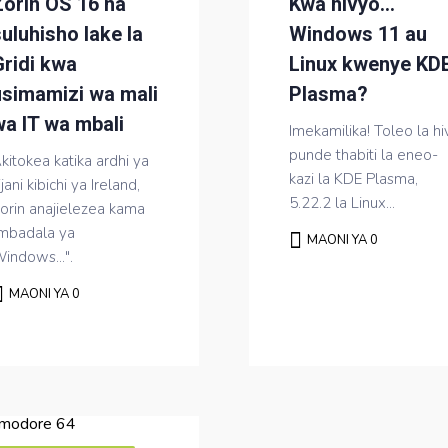
Zorin OS 16 na
Kwa hivyo…
uluhisho lake la
Windows 11 au
Gridi kwa
Linux kwenye KD
usimamizi wa mali
Plasma?
a IT wa mbali
Imekamilika! Toleo la hi
punde thabiti la eneo-
kitokea katika ardhi ya
kazi la KDE Plasma,
ijani kibichi ya Ireland,
5.22.2 la Linux...
orin anajielezea kama
mbadala ya
MAONI YA 0
indows...".
MAONI YA 0