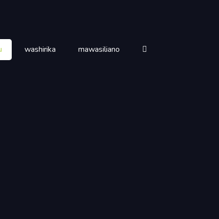
u
washirika
mawasiliano