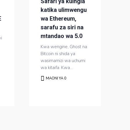
Safari ya kuingia
katika ulimwengu
E
wa Ethereum,
sarafu za siri na
mtandao wa 5.0
vi
Kwa wengine, Ghost na
Bitcoin ni shida ya
wasimamizi wa uchumi
wa kitaifa. Kwa...
MAONI YA 0