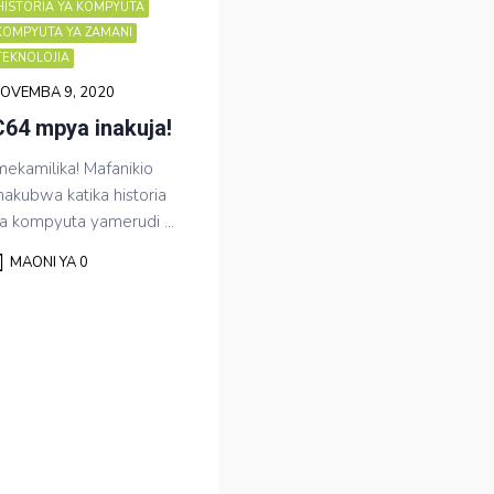
HISTORIA YA KOMPYUTA
KOMPYUTA YA ZAMANI
TEKNOLOJIA
OVEMBA 9, 2020
C64 mpya inakuja!
mekamilika! Mafanikio
akubwa katika historia
a kompyuta yamerudi ...
MAONI YA 0