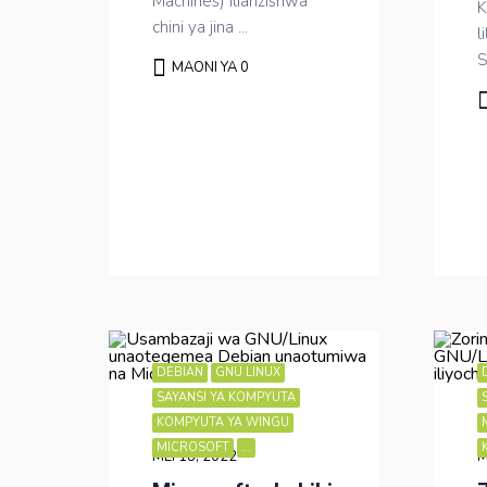
Machines) ilianzishwa
K
chini ya jina ...
l
S
MAONI YA 0
DEBIAN
GNU LINUX
SAYANSI YA KOMPYUTA
KOMPYUTA YA WINGU
MICROSOFT
...
MEI 18, 2022
M