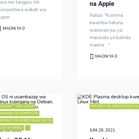
wa nini tangazo hili
na Apple
ilionyeshwa wakati wa
Nukuu: "Kusema
uper...
kwamba hatuna
MAONI YA 0
wasiwasi juu ya
maswala ya kulinda
maisha ...".
MAONI YA 0
DEBIAN
GNU LINUX
MIFUMO YA UENDESHAJI YA
SAYANSI YA KOMPYUTA
MIFUMO YA UENDESHAJI YA OS
KAZI YA MBALI
...
EI 18, 2022
JUNI 29, 2021