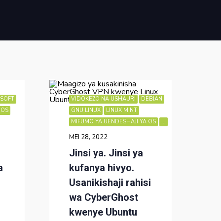
SOFT
VIDOKEZO NA USHAURI
DEBIAN
 OS
GNU LINUX
LINUX MINT
MIFUMO YA UENDESHAJI YA OS
...
MEI 28, 2022
Jinsi ya. Jinsi ya
a
kufanya hivyo.
Usanikishaji rahisi
wa CyberGhost
kwenye Ubuntu