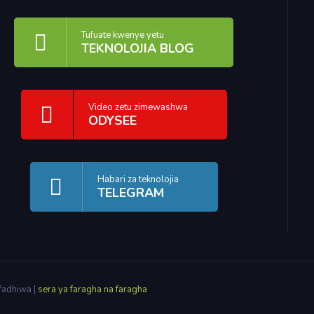
Tufuate kwenye yetu
TEKNOLOJIA BLOG
Video zetu zimewashwa
ODYSEE
Habari za teknolojia
TELEGRAM
fadhiwa |
sera ya faragha na faragha