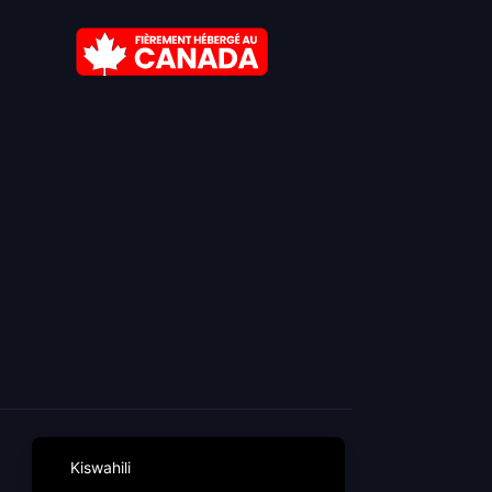
Español de República Dominicana
English
Français
Kiswahili