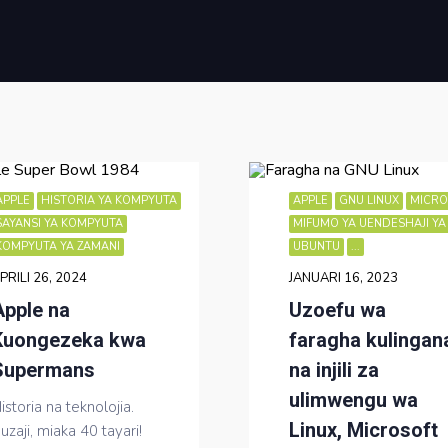
APPLE
HISTORIA YA KOMPYUTA
APPLE
GNU LINUX
MICRO
SAYANSI YA KOMPYUTA
MIFUMO YA UENDESHAJI YA
KOMPYUTA YA ZAMANI
UBUNTU
...
PRILI 26, 2024
JANUARI 16, 2023
Apple na
Uzoefu wa
Kuongezeka kwa
faragha kulingan
Supermans
na injili za
ulimwengu wa
istoria na teknolojia.
Linux, Microsoft
uzaji, miaka 40 tayari!