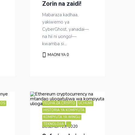
Zorin na zaidi!
Mabaraza kadhaa,
yakiwemo ya
CyberGhost, yanadai—
na hii ni uongo!—
kwamba si...
MAONI YA 0
 OS
FEDHA ZA CRYPTO
UCHUMI
HISTORIA YA KOMPYUTA
KOMPYUTA YA WINGU
TEKNOLOJIA
...
DESEMBA 29, 2020