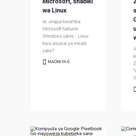
Microsoft, shabiki
wa Linux
s
Je, unajua kwamba
Microsoft haitumii
Windows lakini… Linux
w
kwa anuwai ya miradi
A
yake?.
k
MAONI YA 0
Z
"
W