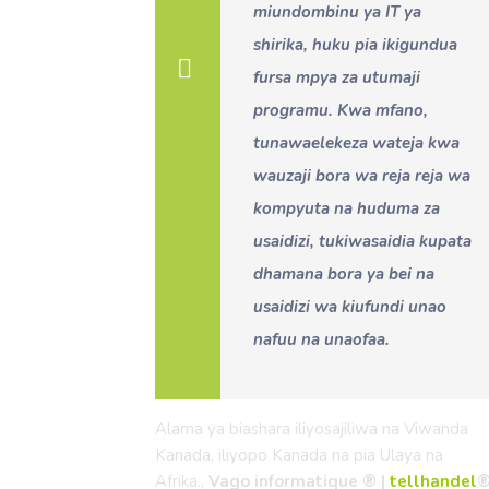
miundombinu ya IT ya
shirika, huku pia ikigundua
fursa mpya za utumaji
programu. Kwa mfano,
tunawaelekeza wateja kwa
wauzaji bora wa reja reja wa
kompyuta na huduma za
usaidizi, tukiwasaidia kupata
dhamana bora ya bei na
usaidizi wa kiufundi unao
nafuu na unaofaa.
Alama ya biashara iliyosajiliwa na Viwanda
Kanada, iliyopo Kanada na pia Ulaya na
Afrika.,
Vago informatique ® |
tellhandel