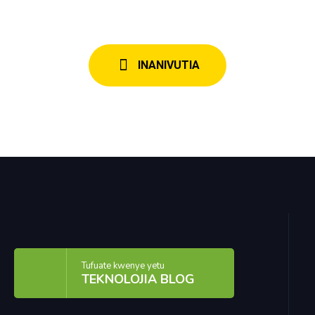
INANIVUTIA
Tufuate kwenye yetu
TEKNOLOJIA BLOG