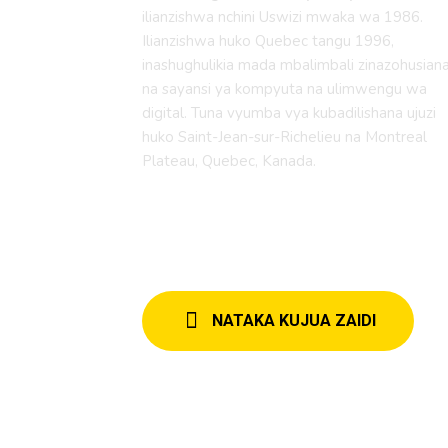
ilianzishwa nchini Uswizi mwaka wa 1986.
Ilianzishwa huko Quebec tangu 1996,
inashughulikia mada mbalimbali zinazohusian
na sayansi ya kompyuta na ulimwengu wa
digital. Tuna vyumba vya kubadilishana ujuzi
huko Saint-Jean-sur-Richelieu na Montreal
Plateau, Quebec, Kanada.
NATAKA KUJUA ZAIDI