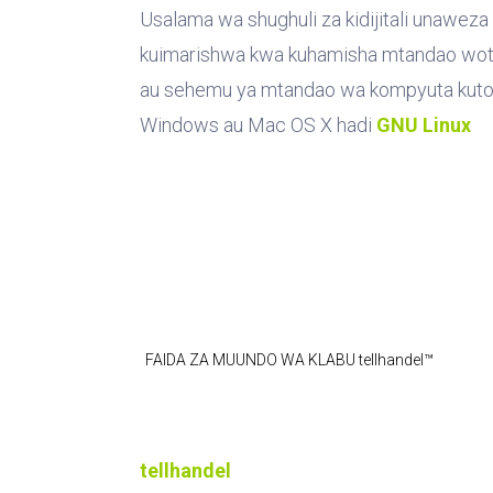
Usalama wa shughuli za kidijitali unaweza
kuimarishwa kwa kuhamisha mtandao wo
au sehemu ya mtandao wa kompyuta kut
Windows au Mac OS X hadi
GNU Linux
FAIDA ZA MUUNDO WA KLABU tellhandel™
Kuwa na kila kitu c
tellhandel
®
Kwa zaidi ya miaka 30, imetoa 