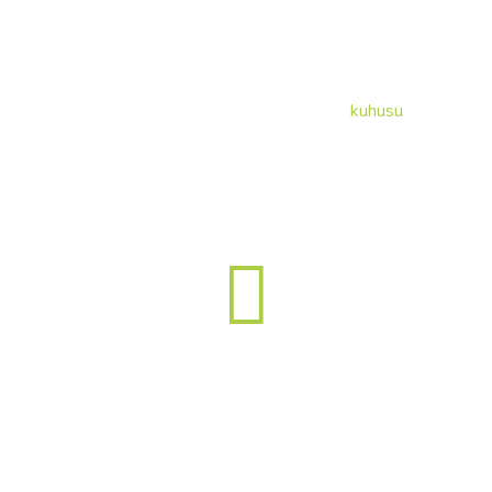
nyumbani
kuhusu
blog
12291
saa za mafunzo