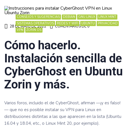
CONSEJOS Y SUGERENCIAS
DEBIAN
GNU LINUX
LINUX MINT
SISTEMAS OPERATIVOS
REDES Y WIFI
UBUNTU
PRIVACIDAD
28 DE MAYO DE 2022
COMENTARIOS DE 0
VPN
ZORIN OS
Cómo hacerlo.
Instalación sencilla de
CyberGhost en Ubuntu
Zorin y más.
Varios foros, incluido el de CyberGhost, afirman —¡y es falso!
— que no es posible instalar su VPN para Linux en
distribuciones distintas a las que aparecen en la lista (Ubuntu
16.04 y 18.04, etc., o Linux Mint 20, por ejemplo).